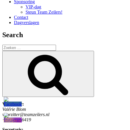
Sponsoring
VIP-dag
Steun Team Zeilers!
Contact
Dagverslagen
Search
Zoeken
naar:
Zoeken
Voorzitter:
Valérie Blom
voorzitter@teamzeilers.nl
+31634406419
Secretaris: