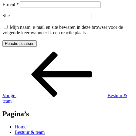
E-mail
*
Site
Mijn naam, e-mail en site bewaren in deze browser voor de
volgende keer wanneer ik een reactie plaats.
Bericht
Vorig
bericht
navigatie
Vorige
Bestuur &
team
Pagina’s
Home
Bestuur & team